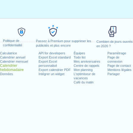
Politique de
Passez à Premium pour supprimer les
Combien de jours ouvrés
confidentialité
publicités et plus encore
en 2026 ?
Calculatrice
API for developers
Équipes
Paramétrage
Calendrier annuel
Export Excel standard
Todo list
Page de
Calendrier mensuel
Export Excel
Mes anniversaires
connexion
Calendrier
personnalisé
Centre de rappels
Page de contact
hebdomadaire
Export calendrier PDF
Mon planning
Mentions légales
Données
Intégrer un widget
L'optimiseur de
Partager
vacances
Café du matin