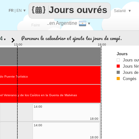
Jours ouvrés
FR
|
EN
▼
Salarié
▼
..en Argentine
▼
Faire
Parcours le calendrier et ajoute tes jours de congé.
▼
que
13:00
18:00
Jours
Jours ou
Jours fér
Jours de
do Puente Turístico
Congés
el Veterano y de los Caídos en la Guerra de Malvinas
14:00
18:00
14:00
18:00