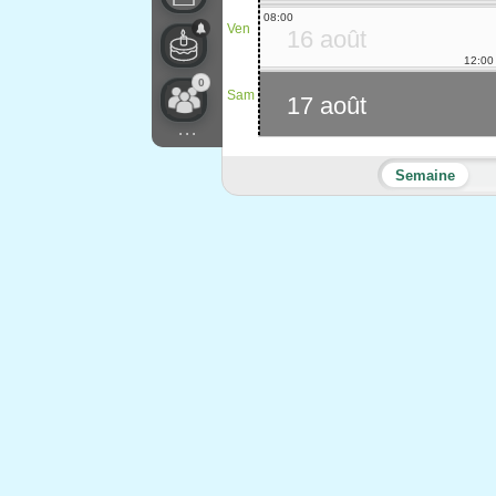
08:00
Ven
16 août
12:00
0
Sam
17 août
...
Semaine