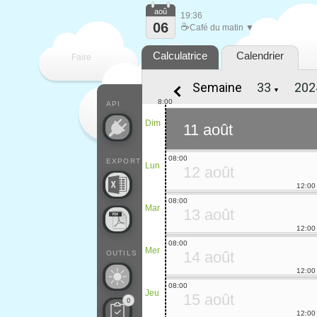
aoû
19:36
06
☕
Café du matin ▼
Calculatrice
Calendrier
Faire
Semaine
▼
que
8:00
API
Dim
11 août
08:00
EXPORT
Lun
12 août
12:00
08:00
Mar
13 août
12:00
08:00
Mer
14 août
OUTILS
12:00
08:00
Jeu
15 août
0
12:00