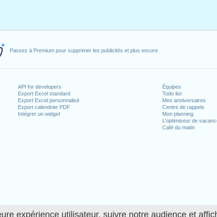
Passez à Premium pour supprimer les publicités et plus encore
API for developers
Équipes
Export Excel standard
Todo list
Export Excel personnalisé
Mes anniversaires
Export calendrier PDF
Centre de rappels
Intégrer un widget
Mon planning
L'optimiseur de vacan
Café du matin
ure expérience utilisateur, suivre notre audience et affic