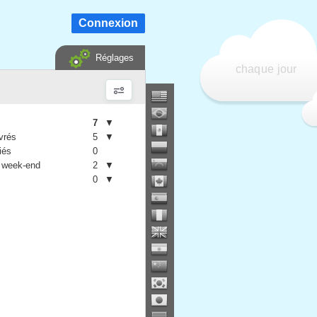
Connexion
Réglages
chaque jour
7
▼
vrés
5
▼
iés
0
 week-end
2
▼
0
▼