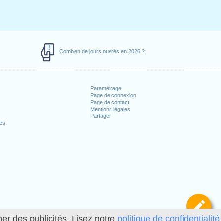
Combien de jours ouvrés en 2026 ?
Paramétrage
Page de connexion
Page de contact
Mentions légales
Partager
ces
Dé
her des publicités. Lisez notre
politique de confidentialité