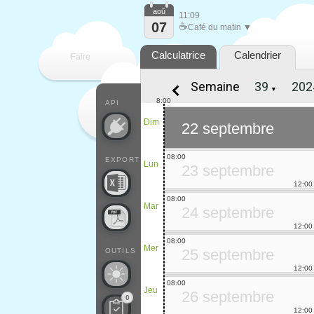
aoû
11:09
07
☕
Café du matin ▼
Calculatrice
Calendrier
Faire
Semaine
▼
que
8:00
API
Dim
22 septembre
08:00
EXPORT
Lun
23 septembre
12:00
08:00
Mar
24 septembre
12:00
08:00
Mer
25 septembre
OUTILS
12:00
08:00
Jeu
26 septembre
0
12:00