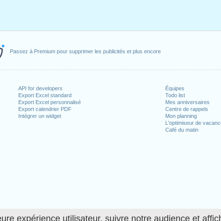
Passez à Premium pour supprimer les publicités et plus encore
API for developers
Équipes
Export Excel standard
Todo list
Export Excel personnalisé
Mes anniversaires
Export calendrier PDF
Centre de rappels
Intégrer un widget
Mon planning
L'optimiseur de vacan
Café du matin
ure expérience utilisateur, suivre notre audience et affic