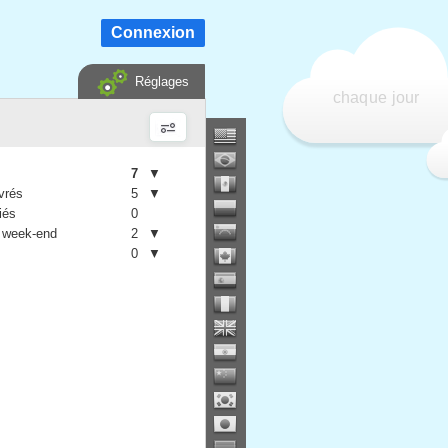
Connexion
Réglages
chaque jour
7
▼
vrés
5
▼
iés
0
 week-end
2
▼
0
▼