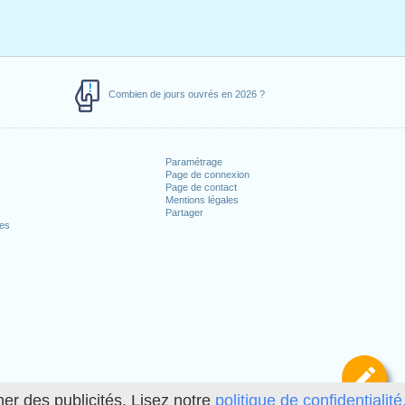
Combien de jours ouvrés en 2026 ?
Paramétrage
Page de connexion
Page de contact
Mentions légales
Partager
ces
Dé
her des publicités. Lisez notre
politique de confidentialité