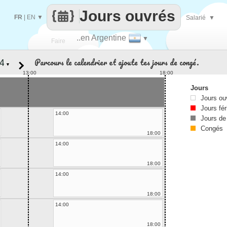
Jours ouvrés
FR
|
EN
▼
Salarié
▼
..en Argentine
▼
Faire
Parcours le calendrier et ajoute tes jours de congé.
▼
que
13:00
18:00
Jours
Jours ou
Jours fér
14:00
Jours de
Congés
18:00
14:00
18:00
14:00
18:00
14:00
18:00