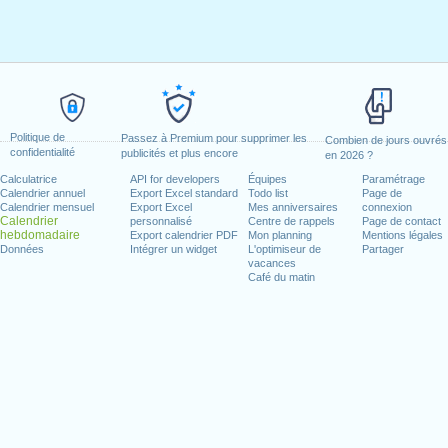
Politique de
Passez à Premium pour supprimer les
Combien de jours ouvrés
confidentialité
publicités et plus encore
en 2026 ?
Calculatrice
API for developers
Équipes
Paramétrage
Calendrier annuel
Export Excel standard
Todo list
Page de
Calendrier mensuel
Export Excel
Mes anniversaires
connexion
Calendrier
personnalisé
Centre de rappels
Page de contact
hebdomadaire
Export calendrier PDF
Mon planning
Mentions légales
Données
Intégrer un widget
L'optimiseur de
Partager
vacances
Café du matin