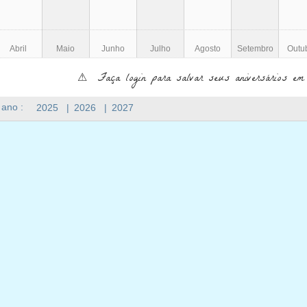
Abril
Maio
Junho
Julho
Agosto
Setembro
Outu
⚠ Faça login para salvar seus aniversários em
 ano :
2025
|
2026
|
2027