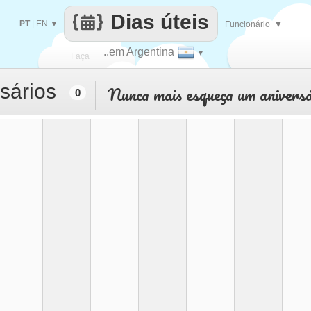
Dias úteis
PT
|
EN
▼
Funcionário
▼
..em Argentina
▼
Faça
sários
Nunca mais esqueça um aniversá
0
cada