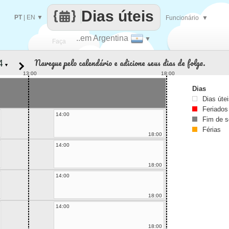
Dias úteis
PT
|
EN
▼
Funcionário
▼
..em Argentina
▼
Faça
Navegue pelo calendário e adicione seus dias de folga.
▼
cada
13:00
18:00
Dias
Dias úte
Feriados
14:00
Fim de 
Férias
18:00
14:00
18:00
14:00
18:00
14:00
18:00