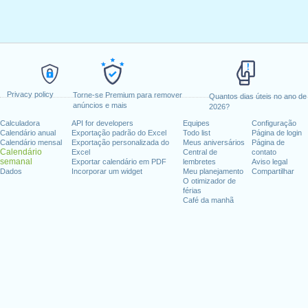
Privacy policy
Torne-se Premium para remover
Quantos dias úteis no ano de
anúncios e mais
2026?
Calculadora
API for developers
Equipes
Configuração
Calendário anual
Exportação padrão do Excel
Todo list
Página de login
Calendário mensal
Exportação personalizada do
Meus aniversários
Página de
Calendário
Excel
Central de
contato
semanal
Exportar calendário em PDF
lembretes
Aviso legal
Dados
Incorporar um widget
Meu planejamento
Compartilhar
O otimizador de
férias
Café da manhã