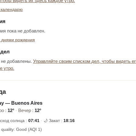
чтобы видеть их здесь каждое утро.
 календарю
ия
ия пока не добавлен.
ь днями рождения
 дел
 не добавлены.
Управляйте своим списком дел, чтобы видеть ег
е утро.
да
ay — Buenos Aires
ро :
12°
·
Вечер :
12°
осход солнца :
07:41
·
🌙 Закат :
18:16
r quality: Good (AQI 1)