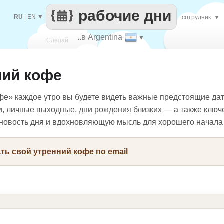
рабочие дни
RU
|
EN
▼
сотрудник
▼
..в Argentina
▼
Сделай
ний кофе
каждый
фе» каждое утро вы будете видеть важные предстоящие да
и, личные выходные, дни рождения близких — а также ключ
, новость дня и вдохновляющую мысль для хорошего начала
ть свой утренний кофе по email