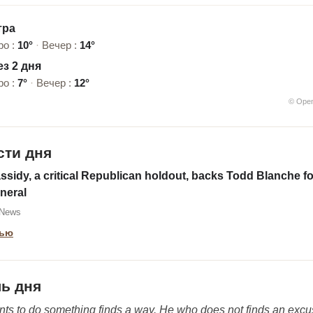
тра
ро :
10°
·
Вечер :
14°
з 2 дня
ро :
7°
·
Вечер :
12°
© Ope
сти дня
assidy, a critical Republican holdout, backs Todd Blanche fo
neral
 News
тью
ь дня
ts to do something finds a way. He who does not finds an excu