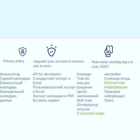
Privacy policy
Upgrade your account to remove
How many working days in
ads & more
year 2026?
Калькулятор
API for developers
Команды
настройки
Годовой календарь
Стандартный экспорт в
Todo list
Страница входа
Контактная
Ежемесячный
Excel
мои дни
информация
календарь
Пользовательский экспорт
рождения
Еженедельный
в Excel
Центр
Правовая
календарь
Экспорт календаря в PDF
напоминаний
информация
данные
Вставить виджет
Мой план
Share
Оптимизатор
отпуска
Утренний кофе