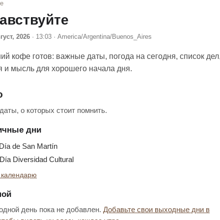
фе
авствуйте
густ, 2026
· 13:03 · America/Argentina/Buenos_Aires
ий кофе готов: важные даты, погода на сегодня, список дел
я и мысль для хорошего начала дня.
о
аты, о которых стоит помнить.
ичные дни
ía de San Martín
ía Diversidad Cultural
 календарю
ной
дной день пока не добавлен.
Добавьте свои выходные дни в