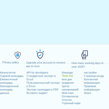
Privacy policy
Upgrade your account to remove
How many working days in
ads & more
year 2026?
Калькулятор
API for developers
Команды
настройки
Todo list
Годовой календарь
Стандартный экспорт в
Страница входа
Ежемесячный
Excel
мои дни
Контактная
календарь
Пользовательский экспорт
рождения
информация
Еженедельный
в Excel
Центр
Правовая
календарь
Экспорт календаря в PDF
напоминаний
информация
данные
Вставить виджет
Мой план
Share
Оптимизатор
отпуска
Утренний кофе