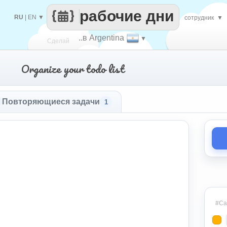
рабочие дни
RU
|
EN
▼
сотрудник
▼
..в Argentina
▼
Сделай
Organize your todo list
каждый
Повторяющиеся задачи
1
#Cat