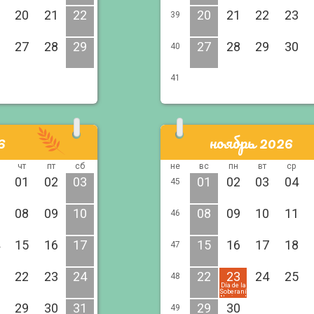
20
21
22
20
21
22
23
39
27
28
29
27
28
29
30
40
41
6
ноябрь 2026
чт
пт
сб
не
вс
пн
вт
ср
01
02
03
01
02
03
04
45
08
09
10
08
09
10
11
46
15
16
17
15
16
17
18
47
22
23
24
22
23
24
25
48
Día de la
Soberanía
Nacional
29
30
31
29
30
49