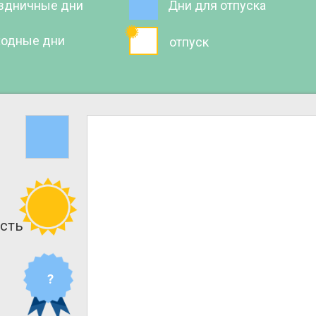
здничные дни
Дни для отпуска
одные дни
отпуск
сть
?