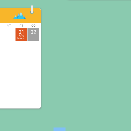
чт
пт
сб
01
02
Año
Nuevo