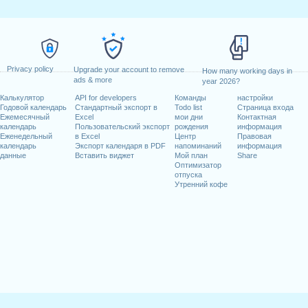
Privacy policy
Upgrade your account to remove
How many working days in
ads & more
year 2026?
Калькулятор
API for developers
Команды
настройки
Годовой календарь
Стандартный экспорт в
Todo list
Страница входа
Ежемесячный
Excel
мои дни
Контактная
календарь
Пользовательский экспорт
рождения
информация
Еженедельный
в Excel
Центр
Правовая
календарь
Экспорт календаря в PDF
напоминаний
информация
данные
Вставить виджет
Мой план
Share
Оптимизатор
отпуска
Утренний кофе