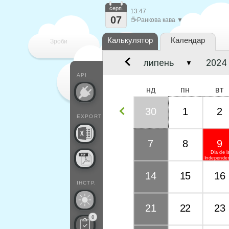
серп.
13:47
07
☕
Ранкова кава ▼
Калькулятор
Календар
Зроби
▼
кожен
API
нд
пн
вт
30
1
2
EXPORT
7
8
9
Día de l
Independe
14
15
16
ІНСТР.
21
22
23
0