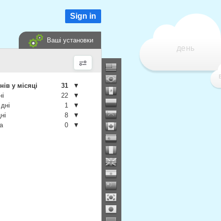
Sign in
Ваші установки
день
нів у місяці
31
▼
ні
22
▼
 дні
1
▼
дні
8
▼
а
0
▼