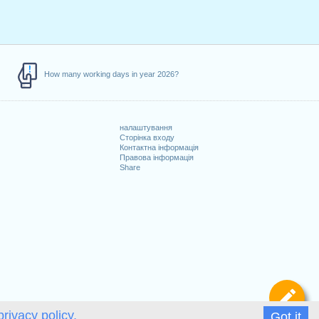
How many working days in year 2026?
налаштування
Сторінка входу
Контактна інформація
Правова інформація
Share
Ви
privacy policy.
Got it