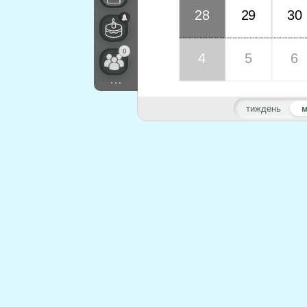
28
29
30
0
4
5
6
...
тиждень
м