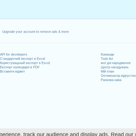
Upgrade your account to remove ads & more
API for developers
Команди
Стандартний експорт в Excel
Todo list
Користувацький експорт в Excel
мої дні народження
Експорт календаря в PDF
Центр нагадувань
Вставити віджет
Мій план
Оптимізатор відпустки
Ранкова кава
perience, track our audience and display ads. Read our