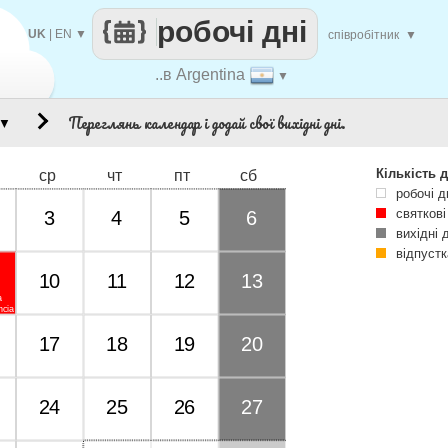
робочі дні
UK
|
EN
▼
співробітник
▼
..в Argentina
▼
Переглянь календар і додай свої вихідні дні.
▼
Кількість д
ср
чт
пт
сб
робочі д
святкові
3
4
5
6
вихідні 
відпустк
10
11
12
13
a
ncia
17
18
19
20
24
25
26
27