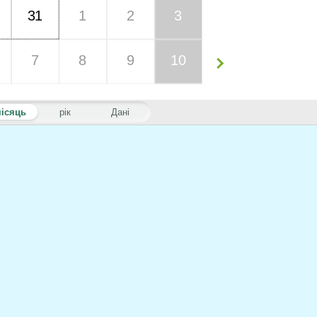
31
1
2
3
7
8
9
10
ісяць
рік
Дані