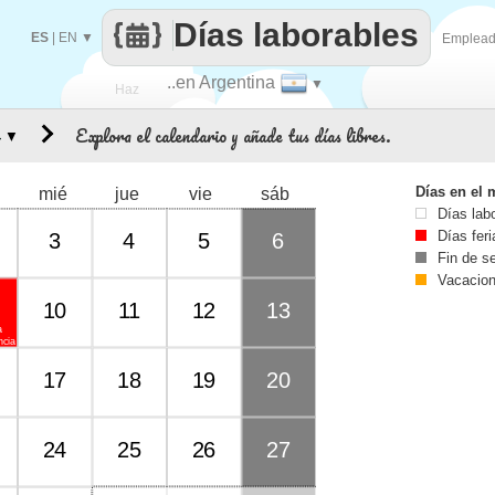
Días laborables
ES
|
EN
▼
Emplea
..en Argentina
▼
Haz
Explora el calendario y añade tus días libres.
▼
que
Días en el 
mié
jue
vie
sáb
Días lab
Días fer
3
4
5
6
Fin de 
Vacacio
10
11
12
13
a
ncia
17
18
19
20
24
25
26
27