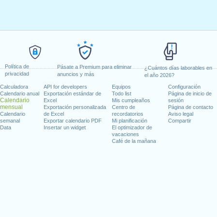
Política de
Pásate a Premium para eliminar
¿Cuántos días laborables en
privacidad
anuncios y más
el año 2026?
Calculadora
API for developers
Equipos
Configuración
Calendario anual
Exportación estándar de
Todo list
Página de inicio de
Calendario
Excel
Mis cumpleaños
sesión
mensual
Exportación personalizada
Centro de
Página de contacto
Calendario
de Excel
recordatorios
Aviso legal
semanal
Exportar calendario PDF
Mi planificación
Compartir
Data
Insertar un widget
El optimizador de
vacaciones
Café de la mañana