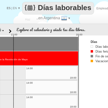
Días laborables
ES
|
EN
▼
Emplea
..en Argentina
▼
Haz
Explora el calendario y añade tus días libres.
▼
que
13:00
18:00
Días
Días lab
Días fer
Fin de 
de la Revolución de Mayo
Vacacio
14:00
18:00
14:00
18:00
14:00
18:00