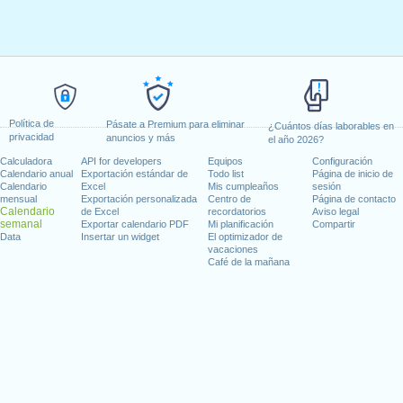
Política de
Pásate a Premium para eliminar
¿Cuántos días laborables en
privacidad
anuncios y más
el año 2026?
Calculadora
API for developers
Equipos
Configuración
Calendario anual
Exportación estándar de
Todo list
Página de inicio de
Calendario
Excel
Mis cumpleaños
sesión
mensual
Exportación personalizada
Centro de
Página de contacto
Calendario
de Excel
recordatorios
Aviso legal
semanal
Exportar calendario PDF
Mi planificación
Compartir
Data
Insertar un widget
El optimizador de
vacaciones
Café de la mañana