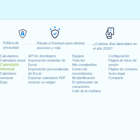
Política de
Pásate a Premium para eliminar
¿Cuántos días laborables en
privacidad
anuncios y más
el año 2026?
Calculadora
API for developers
Equipos
Configuración
Calendario anual
Exportación estándar de
Todo list
Página de inicio de
Calendario
Excel
Mis cumpleaños
sesión
mensual
Exportación personalizada
Centro de
Página de contacto
Calendario
de Excel
recordatorios
Aviso legal
semanal
Exportar calendario PDF
Mi planificación
Compartir
Data
Insertar un widget
El optimizador de
vacaciones
Café de la mañana