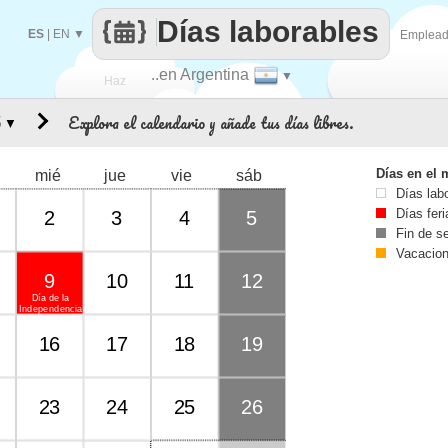
Días laborables
ES
|
EN
▼
Emplea
..en Argentina
▼
Haz
Explora el calendario y añade tus días libres.
▼
que
Días en el 
mié
jue
vie
sáb
Días lab
Días fer
2
3
4
5
Fin de 
Vacacio
9
10
11
12
Día de la
Independencia
16
17
18
19
23
24
25
26