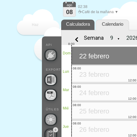
ago
02:38
08
☕
Café de la mañana ▼
Calculadora
Calendario
Haz
Semana
▼
que
8:00
API
Dom
22 febrero
08:00
EXPORT
Lun
23 febrero
12:00
08:00
Mar
24 febrero
12:00
08:00
Mié
25 febrero
ÚTILES
12:00
08:00
Jue
26 febrero
0
12:00