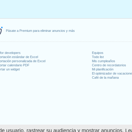
Pásate a Premium para eliminar anuncios y más
for developers
Equipos
ortación estándar de Excel
Todo list
ortación personalizada de Excel
Mis cumpleaños
ortar calendario PDF
Centro de recordatorios
rtar un widget
Mi planificación
El optimizador de vacacion
Café de la mañana
e usuario, rastrear su audiencia y mostrar anuncios. L