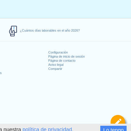
¿Cuántos días laborables en el año 2026?
Configuración
Página de inicio de sesión
Página de contacto
Aviso legal
Compartir
es
De
ea nuestra
política de privacidad.
Lo tengo