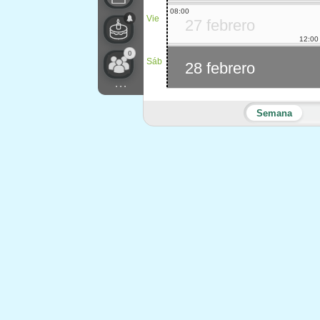
08:00
Vie
27 febrero
12:00
0
Sáb
28 febrero
...
Semana