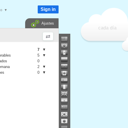
Sign in
do
▼
Ajustes
cada día
7
▼
orables
5
▼
iados
0
semana
2
▼
nes
0
▼