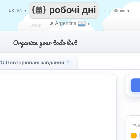
робочі дні
UK
|
EN
▼
співробітник
▼
..в Argentina
▼
Зроби
Organize your todo list
кожен
↻
Повторювані завдання
1
#Cat