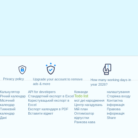
Privacy policy
Upgrade your account to remove
How many working days in
ads & more
year 2026?
Калькулятор
API for developers
Команди
налаштування
Todo list
Річний календар
Стандартний експорт в Excel
Сторінка входу
Місячний
Користувацький експорт в
мої дні народження
Контактна
календар
Excel
Центр нагадувань
інформація
Тижневий
Експорт календаря в PDF
Мій план
Правова
календар
Вставити віджет
Оптимізатор
інформація
Дані
відпустки
Share
Ранкова кава