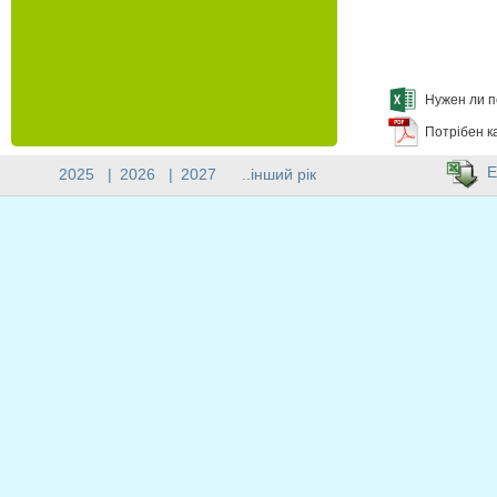
Нужен ли п
Потрібен к
E
2025
|
2026
|
2027
..інший рік