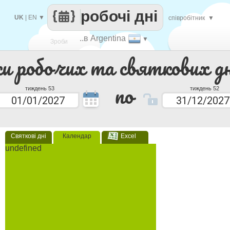
робочі дні
UK
|
EN
▼
співробітник
▼
..в Argentina
▼
Зроби
ки робочих та святкових дн
кожен
по
тиждень 53
тиждень 52
Святкові дні
Календар
Excel
undefined