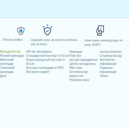
Privacy policy
Upgrade your account to remove
How many working days in
ads & more
year 2026?
Калькулятор
API for developers
Команди
налаштування
Річний календар
Стандартний експорт в Excel
Todo list
Сторінка входу
Місячний
Користувацький експорт в
мої дні народження
Контактна
календар
Excel
Центр нагадувань
інформація
Тижневий
Експорт календаря в PDF
Мій план
Правова
календар
Вставити віджет
Оптимізатор
інформація
Дані
відпустки
Share
Ранкова кава