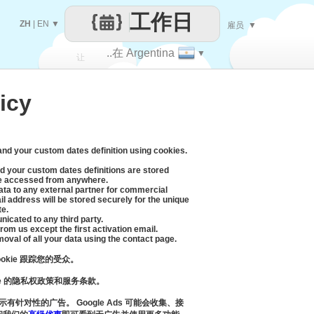
工作日
ZH
|
EN
▼
雇员
▼
..在 Argentina
▼
让
icy
每一天
 and your custom dates definition using cookies.
d your custom dates definitions are stored
be accessed from anywhere.
data to any external partner for commercial
l address will be stored securely for the unique
te.
icated to any third party.
rom us except the first activation email.
moval of all your data using the contact page.
cookie 跟踪您的受众。
gle 的隐私权政策和服务条款。
示有针对性的广告。 Google Ads 可能会收集、接