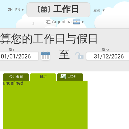
工作日
ZH
|
EN
▼
雇员
▼
..在 Argentina
▼
让
您的工作日与假日
每一天
至
周 1
周 53
Excel
公共假日
日历
undefined