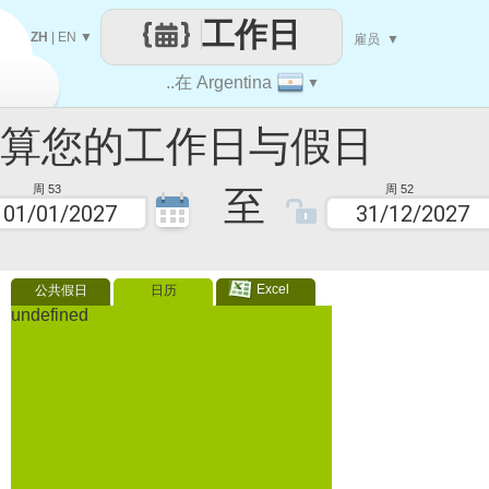
工作日
ZH
|
EN
▼
雇员
▼
..在 Argentina
▼
您的工作日与假日
至
周 53
周 52
Excel
公共假日
日历
undefined