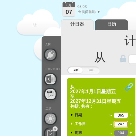
8月
08:03
07
☕
晨间咖啡 ▼
计日器
日历
让
计算
每一天
API
从
EXPORT
分析
添加
从
2027年1月1日星期五
至
2027年12月31日星期五
包括, 共有：
工具
-
+
日期
▼
-
+
工作日
▼
0
-
+
周末
▼