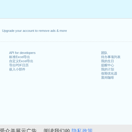
Upgrade your account to remove ads & more
API for developers
团队
标准Excel导出
待办事项列表
自定义Excel导出
我的生日
导出PDF日历
提醒中心
嵌入小部件
我的计划
假期优化器
晨间咖啡
的受众并展示广告。 阅读我们的
隐私政策。