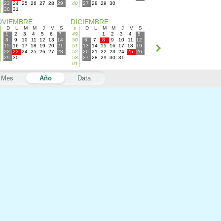
23
24
25
26
27
28
29
40
27
28
29
30
30
31
OVIEMBRE
DICIEMBRE
D
L
M
M
J
V
S
s
D
L
M
M
J
V
S
1
2
3
4
5
6
7
49
1
2
3
4
5
8
9
10
11
12
13
14
50
6
7
8
9
10
11
12
15
16
17
18
19
20
21
51
13
14
15
16
17
18
19
22
23
24
25
26
27
28
52
20
21
22
23
24
25
26
29
30
53
27
28
29
30
31
01
Mes
Año
Data