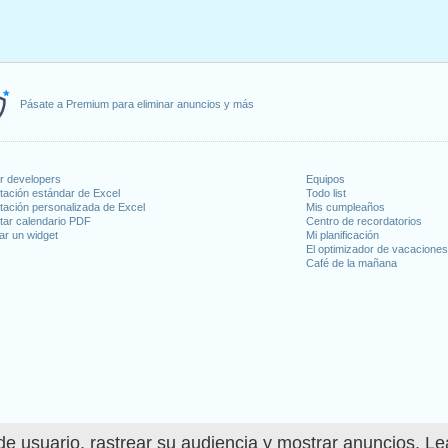
Pásate a Premium para eliminar anuncios y más
or developers
Equipos
tación estándar de Excel
Todo list
tación personalizada de Excel
Mis cumpleaños
tar calendario PDF
Centro de recordatorios
ar un widget
Mi planificación
El optimizador de vacacione
Café de la mañana
e usuario, rastrear su audiencia y mostrar anuncios. L