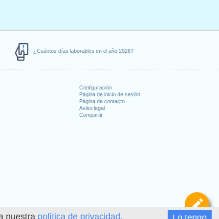
¿Cuántos días laborables en el año 2026?
Configuración
Página de inicio de sesión
Página de contacto
Aviso legal
Compartir
s
De
ea nuestra
política de privacidad.
Lo tengo