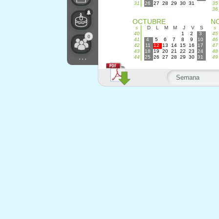
31
26
27
28
29
30
31
35
36
OCTUBRE
N
s
D
L
M
M
J
V
S
s
40
1
2
3
45
0
41
4
5
6
7
8
9
10
46
42
11
12
13
14
15
16
17
47
43
18
19
20
21
22
23
24
48
...
44
25
26
27
28
29
30
31
49
Semana