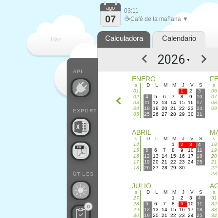
ago
03:11
07
☕
Café de la mañana ▼
Calculadora
Calendario
Haz
▼
que
API
ENERO
F
s
D
L
M
M
J
V
S
s
01
1
2
3
06
02
4
5
6
7
8
9
10
07
03
11
12
13
14
15
16
17
08
04
18
19
20
21
22
23
24
09
EXPORT
05
25
26
27
28
29
30
31
ABRIL
M
s
D
L
M
M
J
V
S
s
14
1
2
3
4
18
15
5
6
7
8
9
10
11
19
16
12
13
14
15
16
17
18
20
17
19
20
21
22
23
24
25
21
18
26
27
28
29
30
22
23
ÚTILES
JULIO
A
s
D
L
M
M
J
V
S
s
27
1
2
3
4
31
28
5
6
7
8
9
10
11
32
0
29
12
13
14
15
16
17
18
33
30
19
20
21
22
23
24
25
34