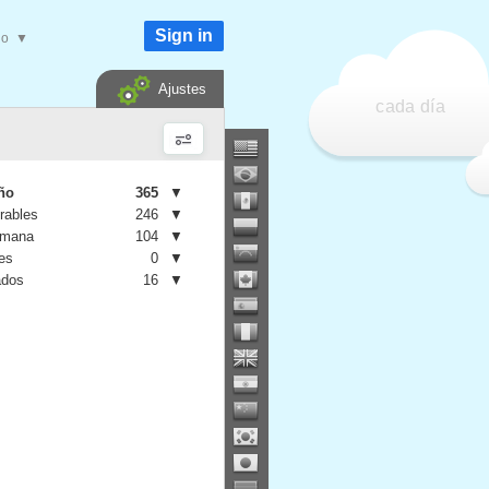
Sign in
do
▼
Ajustes
cada día
año
365
▼
rables
246
▼
emana
104
▼
es
0
▼
ados
16
▼