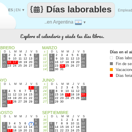
Días laborables
ES
|
EN
▼
Emplea
..en Argentina
▼
Explora el calendario y añade tus días libres.
EBRERO
MARZO
D
L
M
M
J
V
S
s
D
L
M
M
J
V
S
Días en el 
1
2
3
4
5
6
7
10
1
2
3
4
5
6
7
Días labo
8
9
10
11
12
13
14
11
8
9
10
11
12
13
14
15
16
17
18
19
20
21
12
15
16
17
18
19
20
21
Fin de s
22
23
24
25
26
27
28
13
22
23
24
25
26
27
28
14
29
30
31
Vacacion
Días feri
AYO
JUNIO
D
L
M
M
J
V
S
s
D
L
M
M
J
V
S
1
2
23
1
2
3
4
5
6
3
4
5
6
7
8
9
24
7
8
9
10
11
12
13
10
11
12
13
14
15
16
25
14
15
16
17
18
19
20
17
18
19
20
21
22
23
26
21
22
23
24
25
26
27
24
25
26
27
28
29
30
27
28
29
30
31
GOSTO
SEPTIEMBRE
D
L
M
M
J
V
S
s
D
L
M
M
J
V
S
1
36
1
2
3
4
5
2
3
4
5
6
8
37
6
7
8
9
10
11
12
7
9
10
11
12
13
14
15
38
13
14
15
16
17
18
19
16
17
18
19
20
21
22
39
20
21
22
23
24
25
26