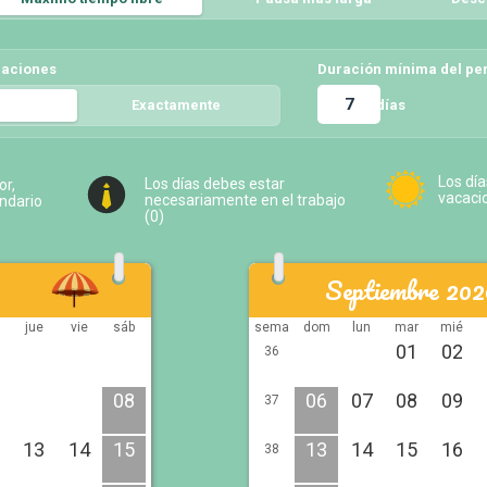
caciones
Duración mínima del pe
días
5
Exactamente
5
Los día
Los días debes estar
or,
vacaci
necesariamente en el trabajo
endario
(
0
)
Septiembre 202
é
jue
vie
sáb
sema
dom
lun
mar
mié
01
02
36
08
06
07
08
09
37
13
14
15
13
14
15
16
38