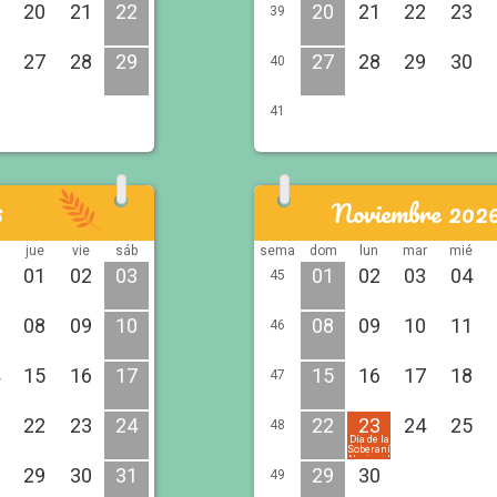
20
21
22
20
21
22
23
39
27
28
29
27
28
29
30
40
41
6
Noviembre 202
é
jue
vie
sáb
sema
dom
lun
mar
mié
01
02
03
01
02
03
04
45
08
09
10
08
09
10
11
46
15
16
17
15
16
17
18
47
22
23
24
22
23
24
25
48
Día de la
Soberanía
Nacional
29
30
31
29
30
49