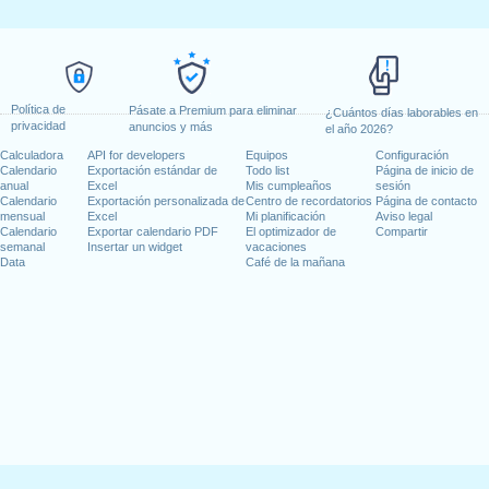
Política de
Pásate a Premium para eliminar
¿Cuántos días laborables en
privacidad
anuncios y más
el año 2026?
Calculadora
API for developers
Equipos
Configuración
Calendario
Exportación estándar de
Todo list
Página de inicio de
anual
Excel
Mis cumpleaños
sesión
Calendario
Exportación personalizada de
Centro de recordatorios
Página de contacto
mensual
Excel
Mi planificación
Aviso legal
Calendario
Exportar calendario PDF
El optimizador de
Compartir
semanal
Insertar un widget
vacaciones
Data
Café de la mañana