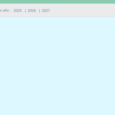
n año :
2025
|
2026
|
2027