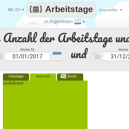
Arbeitstage
DE
|
EN
▼
Angestellter
▼
..in Argentinien
▼
Jeden
e Anzahl der Arbeitstage un
Tag
und
Woche 52
Woche 
Feiertage
Kalender
Excel
undefined