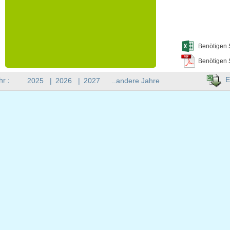
Benötigen 
Benötigen 
E
hr :
2025
|
2026
|
2027
..andere Jahre