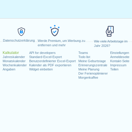
Datenschutzerklärung
Werde Premium, um Werbung zu
Wie viele Arbeitstage im
entfernen und mehr
Jahr 2026?
Kalkulator
API for developers
Teams
Einstellungen
Jahreskalender
Standard-Excel-Export
Todo list
Anmeldeseite
Monatskalender
Benutzerdefinierter Excel-Export
Meine Geburtstage
Kontakt-Seite
Wochenkalender
Kalender als PDF exportieren
Erinnerungszentrale
Impressum
Angaben
Widget einbetten
Meine Planung
Teilen
Der Ferienoptimierer
Morgenkaffee