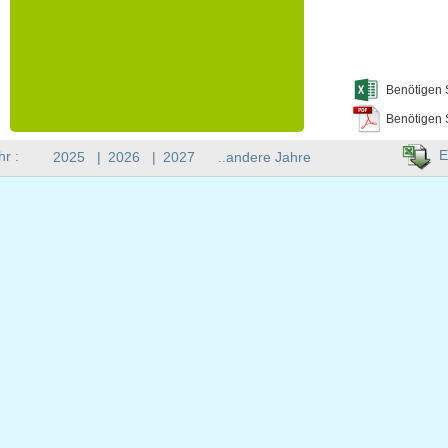
Benötigen 
Benötigen 
E
hr :
2025
|
2026
|
2027
..andere Jahre