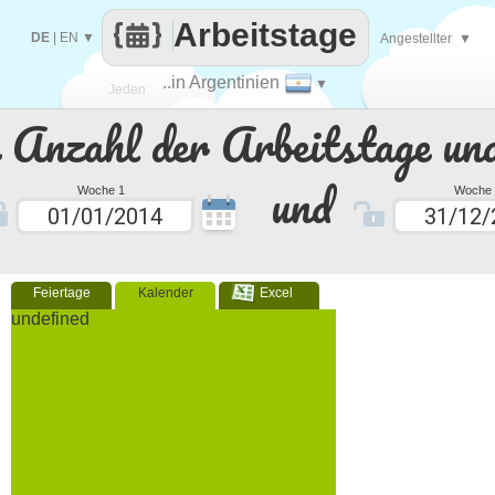
Arbeitstage
DE
|
EN
▼
Angestellter
▼
..in Argentinien
▼
Jeden
e Anzahl der Arbeitstage un
Tag
und
Woche 1
Woche 
Feiertage
Kalender
Excel
undefined