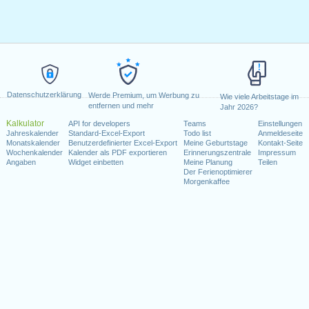
Datenschutzerklärung
Werde Premium, um Werbung zu
Wie viele Arbeitstage im
entfernen und mehr
Jahr 2026?
Kalkulator
API for developers
Teams
Einstellungen
Jahreskalender
Standard-Excel-Export
Todo list
Anmeldeseite
Monatskalender
Benutzerdefinierter Excel-Export
Meine Geburtstage
Kontakt-Seite
Wochenkalender
Kalender als PDF exportieren
Erinnerungszentrale
Impressum
Angaben
Widget einbetten
Meine Planung
Teilen
Der Ferienoptimierer
Morgenkaffee