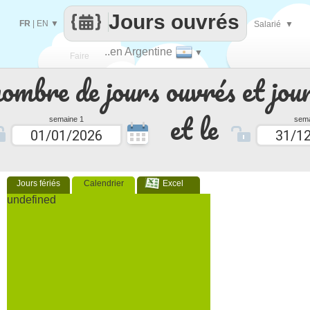
Jours ouvrés
FR
|
EN
▼
Salarié
▼
..en Argentine
▼
Faire
nombre de jours ouvrés et jour
que
et le
semaine 1
sema
Jours fériés
Calendrier
Excel
undefined