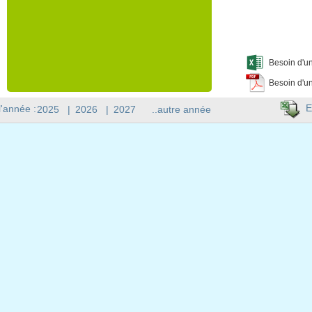
Besoin d'un
Besoin d'un
E
l'année :
2025
|
2026
|
2027
..autre année