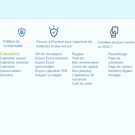
Politique de
Passez à Premium pour supprimer les
Combien de jours ouvrés
confidentialité
publicités et plus encore
en 2026 ?
Calculatrice
API for developers
Équipes
Paramétrage
Calendrier annuel
Export Excel standard
Todo list
Page de
Calendrier mensuel
Export Excel
Mes anniversaires
connexion
Calendrier
personnalisé
Centre de rappels
Page de contact
hebdomadaire
Export calendrier PDF
Mon planning
Mentions légales
Données
Intégrer un widget
L'optimiseur de
Partager
vacances
Café du matin