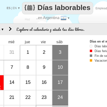
Días laborables
ES
|
EN
▼
Emplea
..en Argentina
▼
Haz
Explora el calendario y añade tus días libres.
▼
que
Días en el 
mié
jue
vie
sáb
Días lab
Días fer
31
1
2
3
Fin de 
Vacacio
7
8
9
10
14
15
16
17
e
l
21
22
23
24