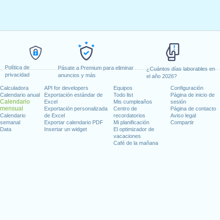
Política de
Pásate a Premium para eliminar
¿Cuántos días laborables en
privacidad
anuncios y más
el año 2026?
Calculadora
API for developers
Equipos
Configuración
Calendario anual
Exportación estándar de
Todo list
Página de inicio de
Calendario
Excel
Mis cumpleaños
sesión
mensual
Exportación personalizada
Centro de
Página de contacto
Calendario
de Excel
recordatorios
Aviso legal
semanal
Exportar calendario PDF
Mi planificación
Compartir
Data
Insertar un widget
El optimizador de
vacaciones
Café de la mañana