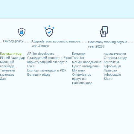
Privacy policy
Upgrade your account to remove
How many working days in
ads & more
year 2026?
Калькулятор
API for developers
Команди
налаштування
Річний календар
Стандартний експорт в Excel
Todo list
Сторінка входу
Місячний
Користувацький експорт в
мої дні народження
Контактна
календар
Excel
Центр нагадувань
інформація
Тижневий
Експорт календаря в PDF
Мій план
Правова
календар
Вставити віджет
Оптимізатор
інформація
Дані
відпустки
Share
Ранкова кава