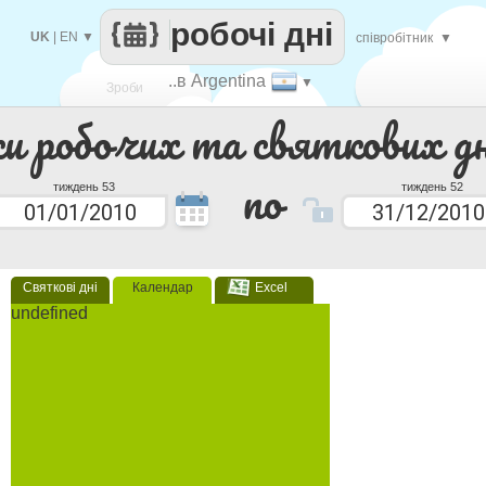
робочі дні
UK
|
EN
▼
співробітник
▼
..в Argentina
▼
Зроби
ки робочих та святкових дн
кожен
по
тиждень 53
тиждень 52
Святкові дні
Календар
Excel
undefined