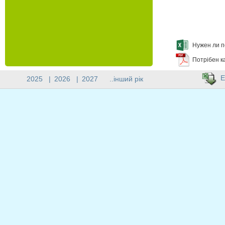
Нужен ли п
Потрібен к
E
2025
|
2026
|
2027
..інший рік