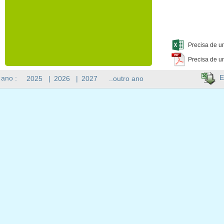
Precisa de u
Precisa de u
E
 ano :
2025
|
2026
|
2027
..outro ano