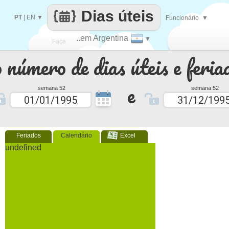
Dias úteis
PT
|
EN
▼
Funcionário
▼
..em Argentina
▼
Faça
 número de dias úteis e feria
cada
e
semana 52
semana 52
Feriados
Calendário
Excel
undefined