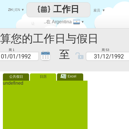
工作日
ZH
|
EN
▼
雇员
▼
..在 Argentina
▼
让
您的工作日与假日
每一天
至
周 1
周 53
Excel
公共假日
日历
undefined