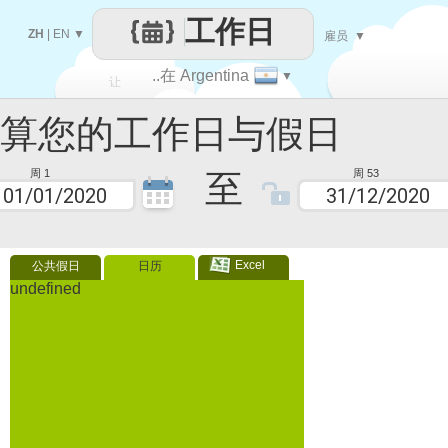
工作日
ZH
|
EN
▼
雇员
▼
..在 Argentina
▼
让
您的工作日与假日
每一天
至
周 1
周 53
Excel
公共假日
日历
undefined