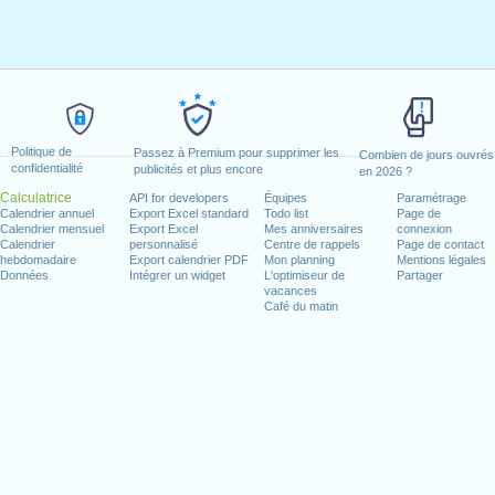
Politique de
Passez à Premium pour supprimer les
Combien de jours ouvrés
confidentialité
publicités et plus encore
en 2026 ?
Calculatrice
API for developers
Équipes
Paramétrage
Calendrier annuel
Export Excel standard
Todo list
Page de
Calendrier mensuel
Export Excel
Mes anniversaires
connexion
Calendrier
personnalisé
Centre de rappels
Page de contact
hebdomadaire
Export calendrier PDF
Mon planning
Mentions légales
Données
Intégrer un widget
L'optimiseur de
Partager
vacances
Café du matin