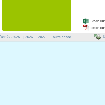
Besoin d'un
Besoin d'un
E
l'année :
2025
|
2026
|
2027
..autre année