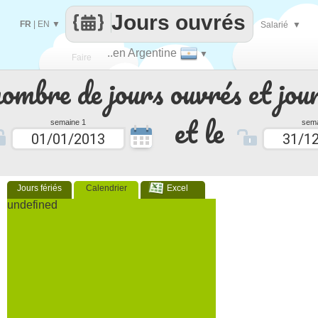
Jours ouvrés
FR
|
EN
▼
Salarié
▼
..en Argentine
▼
Faire
nombre de jours ouvrés et jour
que
et le
semaine 1
sema
Jours fériés
Calendrier
Excel
undefined