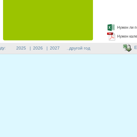
Нужен ли п
Нужен кале
E
ду:
2025
|
2026
|
2027
..другой год