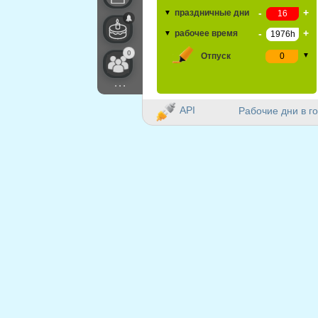
-
+
праздничные дни
▼
-
+
рабочее время
▼
0
Отпуск
▼
...
API
Рабочие дни в го