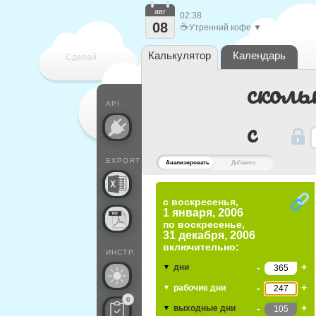
авг
02:38
08
☕
Утренний кофе ▼
Калькулятор
Календарь
Сделай
сколь
каждый
API
c
EXPORT
Анализировать
Добавить
с воскресенья,
1 января, 2006
по
воскресенье,
31 декабря, 2006
включительно:
ИНСТР.
-
+
дни
▼
-
+
рабочие дни
▼
0
-
+
выходные дни
▼