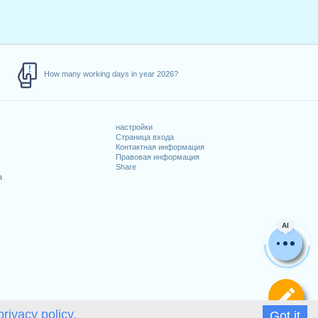
How many working days in year 2026?
настройки
Страница входа
Контактная информация
Правовая информация
Share
а
AI
Оп
privacy policy.
Got it