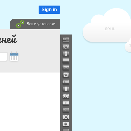
Sign in
Ваши установки
день
дней