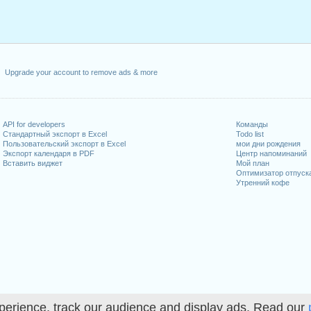
Upgrade your account to remove ads & more
API for developers
Команды
Стандартный экспорт в Excel
Todo list
Пользовательский экспорт в Excel
мои дни рождения
Экспорт календаря в PDF
Центр напоминаний
Вставить виджет
Мой план
Оптимизатор отпуск
Утренний кофе
perience, track our audience and display ads. Read our