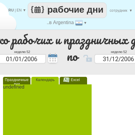
рабочие дни
RU
|
EN
▼
сотрудник
▼
..в Argentina
▼
ко рабочих и праздничных 
по
неделю 52
неделю 52
Праздничные
Календарь
Excel
дни
undefined