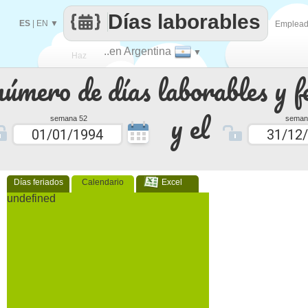
Días laborables
ES
|
EN
▼
Emplea
..en Argentina
▼
Haz
número de días laborables y f
que
y el
semana 52
seman
Días feriados
Calendario
Excel
undefined