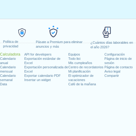
Política de
Pásate a Premium para eliminar
¿Cuántos días laborables en
privacidad
anuncios y más
el año 2026?
Calculadora
API for developers
Equipos
Configuración
Calendario
Exportación estándar de
Todo list
Página de inicio de
anual
Excel
Mis cumpleaños
sesión
Calendario
Exportación personalizada de
Centro de recordatorios
Página de contacto
mensual
Excel
Mi planificación
Aviso legal
Calendario
Exportar calendario PDF
El optimizador de
Compartir
semanal
Insertar un widget
vacaciones
Data
Café de la mañana