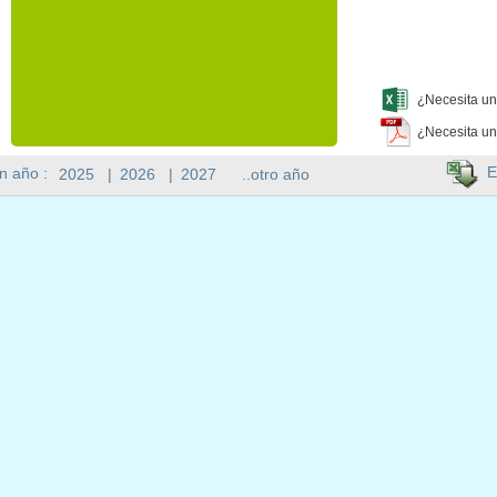
¿Necesita un
¿Necesita un
E
n año :
2025
|
2026
|
2027
..otro año