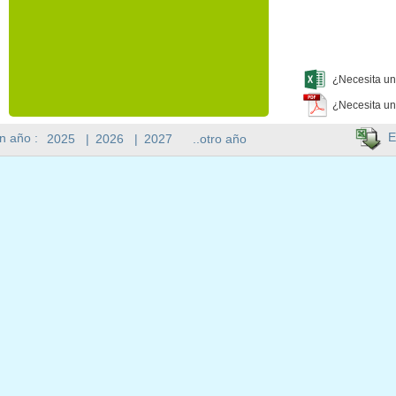
¿Necesita un
¿Necesita un
E
n año :
2025
|
2026
|
2027
..otro año