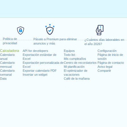
Política de
Pásate a Premium para eliminar
¿Cuántos días laborables en
privacidad
anuncios y más
el año 2026?
Calculadora
API for developers
Equipos
Configuración
Calendario
Exportación estándar de
Todo list
Página de inicio de
anual
Excel
Mis cumpleaños
sesión
Calendario
Exportación personalizada de
Centro de recordatorios
Página de contacto
mensual
Excel
Mi planificación
Aviso legal
Calendario
Exportar calendario PDF
El optimizador de
Compartir
semanal
Insertar un widget
vacaciones
Data
Café de la mañana