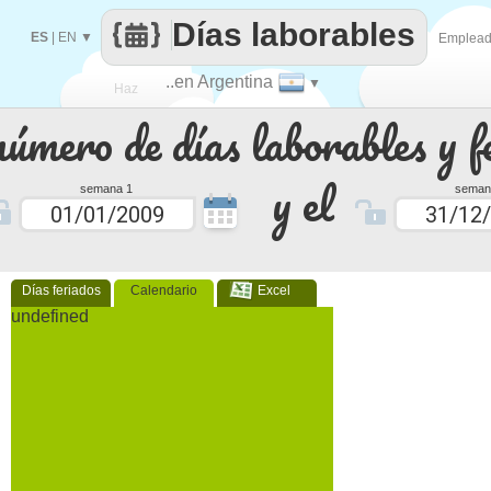
Días laborables
ES
|
EN
▼
Emplea
..en Argentina
▼
Haz
número de días laborables y f
que
y el
semana 1
seman
Días feriados
Calendario
Excel
undefined